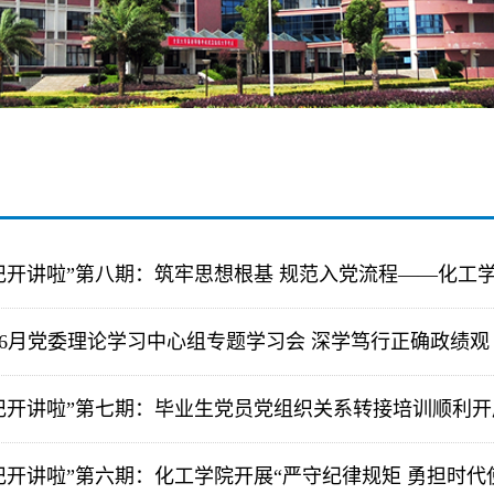
记开讲啦”第八期：筑牢思想根基 规范入党流程——化工学院
6月党委理论学习中心组专题学习会 深学笃行正确政绩观 赋
记开讲啦”第七期：毕业生党员党组织关系转接培训顺利开
开讲啦”第六期：化工学院开展“严守纪律规矩 勇担时代使命”2